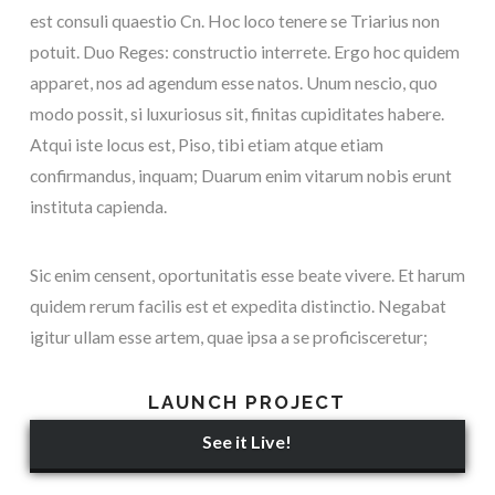
est consuli quaestio Cn. Hoc loco tenere se Triarius non
potuit. Duo Reges: constructio interrete. Ergo hoc quidem
apparet, nos ad agendum esse natos. Unum nescio, quo
modo possit, si luxuriosus sit, finitas cupiditates habere.
Atqui iste locus est, Piso, tibi etiam atque etiam
confirmandus, inquam; Duarum enim vitarum nobis erunt
instituta capienda.
Sic enim censent, oportunitatis esse beate vivere. Et harum
quidem rerum facilis est et expedita distinctio. Negabat
igitur ullam esse artem, quae ipsa a se proficisceretur;
LAUNCH PROJECT
See it Live!