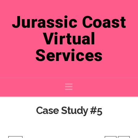
Jurassic Coast
Jurassic
Virtual
Coast
Services
Virtual
Services
Navigation
Case Study #5