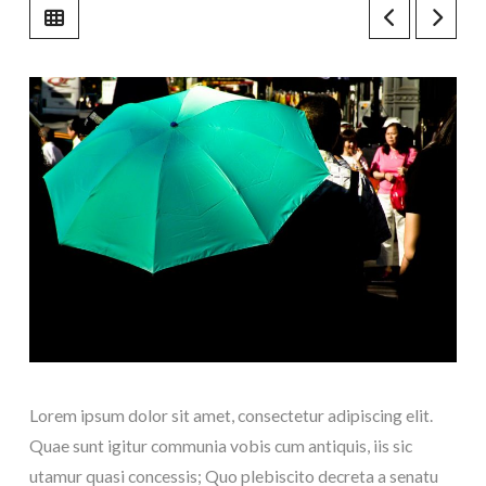
Lorem ipsum dolor sit amet, consectetur adipiscing elit.
Quae sunt igitur communia vobis cum antiquis, iis sic
utamur quasi concessis; Quo plebiscito decreta a senatu